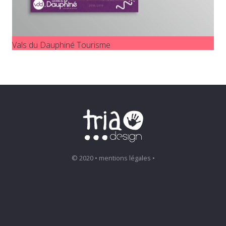
Vals du Dauphiné Tourisme
© 2020 • mentions légales •